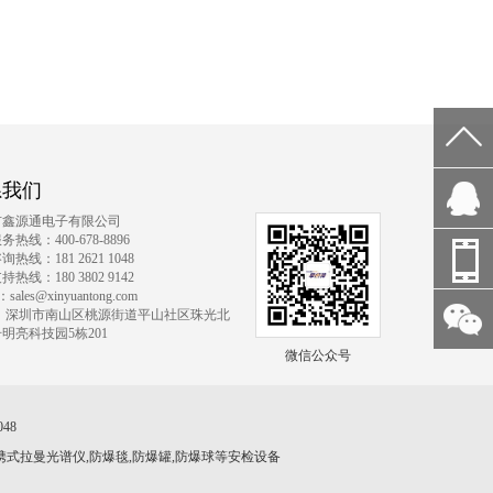
系我们
市鑫源通电子有限公司
热线：400-678-8896
QQ客
热线：181 2621 1048
热线：180 3802 9142
l：sales@xinyuantong.com
服
址：深圳市南山区桃源街道平山社区珠光北
181
号明亮科技园5栋201
微信公众号
微信
2621
48
公众
1048
携式拉曼光谱仪,防爆毯,防爆罐,防爆球等安检设备