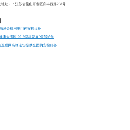
地址）：江苏省昆山开发区庆丰西路298号
例
届糖酒会租用掌门神安检设备
港澳大湾区·2019深圳花展”保驾护航
业互联网高峰论坛提供全面的安检服务